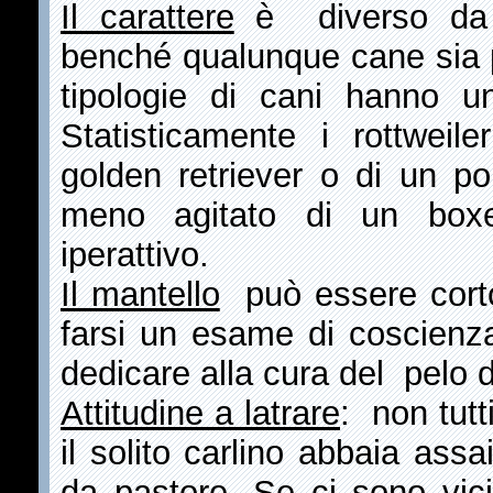
Il carattere
è diverso da u
benché qualunque cane sia 
tipologie di cani hanno un
Statisticamente i rottweil
golden retriever o di un p
meno agitato di un boxe
iperattivo.
Il mantello
può essere corto
farsi un esame di coscienz
dedicare alla cura del pelo
Attitudine a latrare
: non tutt
il solito carlino abbaia ass
da pastore. Se ci sono vici