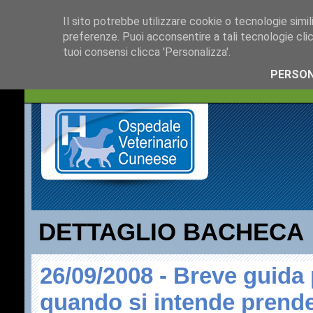
HOME PAGE
CHI SIAMO
Il sito potrebbe utilizzare cookie o tecnologie simili,
preferenze. Puoi acconsentire a tali tecnologie clic
INFORMATIVE
BACH
tuoi consensi clicca 'Personalizza'.
PERSON
SIAMO
LINK UTILI
DETTAGLIO BACHECA
26/09/2008
-
Breve guida 
quando si intende prend